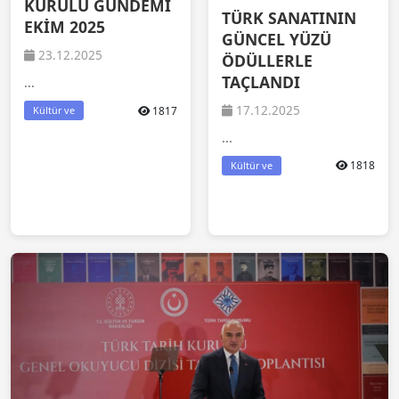
KURULU GÜNDEMİ
TÜRK SANATININ
EKİM 2025
GÜNCEL YÜZÜ
23.12.2025
ÖDÜLLERLE
TAÇLANDI
...
17.12.2025
1817
Kültür ve
...
1818
Kültür ve